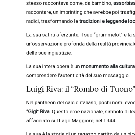
stesso raccontava come, da bambino,
assorbisse
raccontare, un imprinting che avrebbe poi trasfigu
radici, trasformando le
tradizioni e leggende
loc
La sua satira sferzante, il suo “grammelot” e la
un’osservazione profonda della realtà provincial
delle sue ingiustizie.
La sua intera opera è un
monumento alla cultura
comprendere l’autenticità del suo messaggio.
Luigi Riva: il “Rombo di Tuono
Nel pantheon del calcio italiano, pochi nomi evo
“
Gigi
”
Riva
. Questo eroe nazionale, simbolo di le
affacciato sul Lago Maggiore, nel 1944.
La sua è la storia di un ragazzo partito da un pi