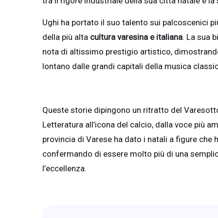
tra il rigore industriale della sua città natale e
Ughi ha portato il suo talento sui palcoscenici 
della più alta
cultura varesina
e italiana
. La sua b
nota di altissimo prestigio artistico, dimostra
lontano dalle grandi capitali della musica classi
Queste storie dipingono un ritratto del Varesotto 
Letteratura all’icona del calcio, dalla voce più am
provincia di Varese ha dato i natali a figure che
confermando di essere molto più di una semplic
l’eccellenza.