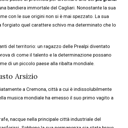
una bandiera immortale del Cagliari. Nonostante la sua
egame con le sue origini non si è mai spezzato. La sua
 forgiato quel carattere schivo ma determinato che lo
nti del territorio: un ragazzo delle Prealpi diventato
 prova di come il talento e la determinazione possano
me di un piccolo paese alla ribalta mondiale.
usto Arsizio
diatamente a Cremona, città a cui è indissolubilmente
 della musica mondiale ha emesso il suo primo vagito a
fe, nacque nella principale città industriale del
trasferirsi. Sebbene la sua permanenza sia stata breve,