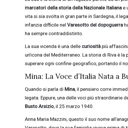
marcatori della storia della Nazionale Italiana
e 
vita si sia svolta in gran parte in Sardegna, il l
infanzia difficile nel
Varesotto del dopoguerra
ha
ha sempre contraddistinto.
La sua vicenda è una delle
curiosità
più affascina
un’icona del Mediterraneo. La storia di Riva è la
superare ogni confine geografico, portando il no
Mina: La Voce d’Italia Nata a B
Quando si parla di
Mina
, il pensiero corre imme
legata. Eppure, una delle voci più straordinarie
Busto Arsizio
, il 25 marzo 1940.
Anna Maria Mazzini, questo il suo nome all’anagra
Varesotto, dove la sua famiglia viveva prima di 