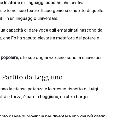
 le storie e i linguaggi popolari
che sentiva
rato nel suo teatro. Il suo genio si è nutrito di quelle
ali
in un linguaggio universale.
 sua capacità di dare voce agli emarginati nascono da
e, che Fo ha saputo elevare a metafora del potere e
 popolare
, e le sue origini varesine sono la chiave per
” Partito da Leggiuno
cano la stessa potenza e lo stesso rispetto di
Luigi
altà e forza, è nato a
Leggiuno
, un altro borgo
ccolo paese di provincia per diventare uno dei
più grandi