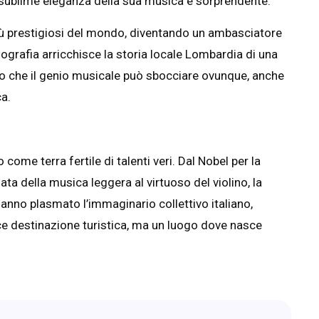
 la sublime eleganza della sua musica è sorprendente.
più prestigiosi del mondo, diventando un ambasciatore
iografia arricchisce la storia locale Lombardia di una
ndo che il genio musicale può sbocciare ovunque, anche
ca.
come terra fertile di talenti veri. Dal Nobel per la
ata della musica leggera al virtuoso del violino, la
 hanno plasmato l’immaginario collettivo italiano,
e destinazione turistica, ma un luogo dove nasce