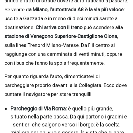
antico è fatto di strade dove le auto faticano a passare.
Se venite d
a Milano, l’autostrada A8 è la via più veloce:
uscite a Gazzada e in meno di dieci minuti sarete a
destinazione.
Chi arriva con il treno
può scendere alla
stazione di Venegono Superiore-Castiglione Olona
,
sulla linea Trenord Milano-Varese. Da lì il centro si
raggiunge con una camminata di venti minuti, oppure
con i bus che fanno la spola frequentemente.
Per quanto riguarda l’auto, dimenticatevi di
parcheggiare proprio davanti alla Collegiata. Ecco dove
puntare il navigatore per stare tranquilli:
Parcheggio di Via Roma:
è quello più grande,
situato nella parte bassa. Da qui partono i gradini e
i sentieri che salgono verso il borgo; è la scelta
migliore per chi vuole godersi la vista che si apre