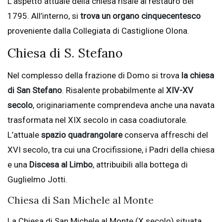
L’aspetto attuale della chiesa risale al restauro del
1795. All’interno, si
trova un organo cinquecentesco
proveniente dalla Collegiata di Castiglione Olona.
Chiesa di S. Stefano
Nel complesso della frazione di Domo si trova
la chiesa
di San Stefano
. Risalente probabilmente al
XIV-XV
secolo
, originariamente comprendeva anche una navata
trasformata nel XIX secolo in casa coadiutorale.
L’attuale
spazio quadrangolare
conserva affreschi del
XVI secolo, tra cui una Crocifissione, i Padri della chiesa
e una
Discesa al Limbo
, attribuibili alla bottega di
Guglielmo Jotti.
Chiesa di San Michele al Monte
La Chiesa di San Michele al Monte (X secolo) situata