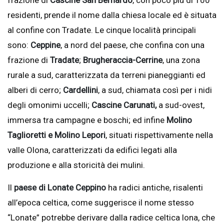
frazione di
Cascine San Bernardo
, con poco più di 100
residenti, prende il nome dalla chiesa locale ed è situata
al confine con Tradate. Le cinque località principali
sono:
Ceppine
, a nord del paese, che confina con una
frazione di
Tradate
;
Brugheraccia-Cerrine
, una zona
rurale a sud, caratterizzata da terreni pianeggianti ed
alberi di cerro;
Cardellini
, a sud, chiamata così per i nidi
degli omonimi uccelli;
Cascine Carunati,
a sud-ovest,
immersa tra campagne e boschi; ed infine
Molino
Taglioretti e Molino Lepori
, situati rispettivamente nella
valle Olona, caratterizzati da edifici legati alla
produzione e alla storicità dei mulini.
Il
paese di Lonate Ceppino
ha radici antiche, risalenti
all’epoca celtica, come suggerisce il nome stesso
“Lonate” potrebbe derivare dalla radice celtica lona, che