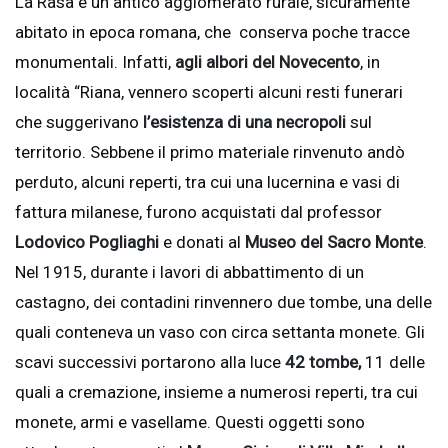
La Rasa è un antico agglomerato rurale, sicuramente
abitato in epoca romana, che conserva poche tracce
monumentali. Infatti,
agli albori del Novecento
, in
località “Riana, vennero scoperti alcuni resti funerari
che suggerivano
l’esistenza di una necropoli
sul
territorio. Sebbene il primo materiale rinvenuto andò
perduto, alcuni reperti, tra cui una lucernina e vasi di
fattura milanese, furono acquistati dal professor
Lodovico Pogliaghi
e donati al
Museo del Sacro Monte
.
Nel 1915, durante i lavori di abbattimento di un
castagno, dei contadini rinvennero due tombe, una delle
quali conteneva un vaso con circa settanta monete. Gli
scavi successivi portarono alla luce
42 tombe,
11 delle
quali a cremazione, insieme a numerosi reperti, tra cui
monete, armi e vasellame. Questi oggetti sono