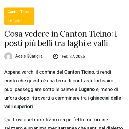
Canton Ticino
Territori
Cosa vedere in Canton Ticino: i
posti più belli tra laghi e valli
Adele Guariglia
Feb 27, 2026
Appena varchi il confine del
Canton Ticino
, ti rendi
conto che questa è una terra di contrasti fortissimi,
puoi passeggiare sotto le palme a
Lugano
e, meno di
un’ora dopo, ritrovarti a camminare tra i
ghiacciai delle
valli superiori
.
Qui trovi quel mix strano ma perfetto tra l’ordine
svizzero e un’anima mediterranea che senti nel dialetto