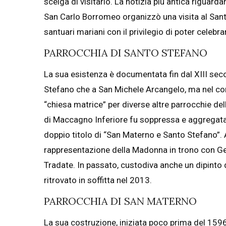
scelga di visitarlo. La notizia più antica riguard
San Carlo Borromeo organizzò una visita al Sant
santuari mariani con il privilegio di poter celebr
PARROCCHIA DI SANTO STEFANO
La sua esistenza è documentata fin dal XIII sec
Stefano che a San Michele Arcangelo, ma nel co
“chiesa matrice” per diverse altre parrocchie del
di Maccagno Inferiore fu soppressa e aggregata 
doppio titolo di “San Materno e Santo Stefano”. 
rappresentazione della Madonna in trono con Ges
Tradate. In passato, custodiva anche un dipinto
ritrovato in soffitta nel 2013.
PARROCCHIA DI SAN MATERNO
La sua costruzione, iniziata poco prima del 1596,