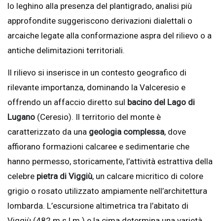
lo leghino alla presenza del plantigrado, analisi più
approfondite suggeriscono derivazioni dialettali o
arcaiche legate alla conformazione aspra del rilievo o a
antiche delimitazioni territoriali.
Il rilievo si inserisce in un contesto geografico di
rilevante importanza, dominando la Valceresio e
offrendo un affaccio diretto sul
bacino del Lago di
Lugano
(Ceresio). Il territorio del monte è
caratterizzato da una
geologia complessa
, dove
affiorano formazioni calcaree e sedimentarie che
hanno permesso, storicamente, l’attività estrattiva della
celebre
pietra di Viggiù
, un calcare micritico di colore
grigio o rosato utilizzato ampiamente nell’architettura
lombarda. L’escursione altimetrica tra l’abitato di
Viggiù (482 m s.l.m.) e la cima determina una varietà