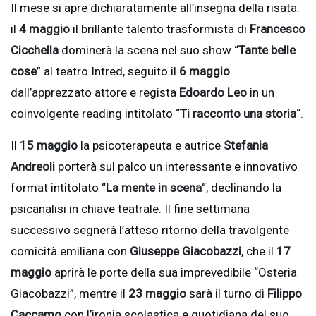
Il mese si apre dichiaratamente all’insegna della risata:
il
4 maggio
il brillante talento trasformista di
Francesco
Cicchella
dominerà la scena nel suo show “
Tante belle
cose
” al teatro Intred, seguito il
6 maggio
dall’apprezzato attore e regista
Edoardo Leo
in un
coinvolgente reading intitolato “
Ti racconto una storia
“.
Il
15 maggio
la psicoterapeuta e autrice
Stefania
Andreoli
porterà sul palco un interessante e innovativo
format intitolato “
La mente in scena
“, declinando la
psicanalisi in chiave teatrale. Il fine settimana
successivo segnerà l’atteso ritorno della travolgente
comicità emiliana con
Giuseppe Giacobazzi
, che il
17
maggio
aprirà le porte della sua imprevedibile “Osteria
Giacobazzi”, mentre il
23 maggio
sarà il turno di
Filippo
Caccamo
con l’ironia scolastica e quotidiana del suo