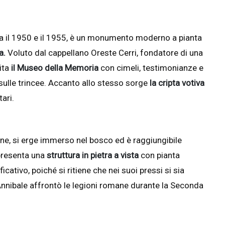
tra il 1950 e il 1955, è un monumento moderno a pianta
a.
Voluto dal cappellano Oreste Cerri, fondatore di una
ita
il Museo della Memoria
con cimeli, testimonianze e
li sulle trincee. Accanto allo stesso sorge
la cripta votiva
ari.
liane, si erge immerso nel bosco ed è raggiungibile
 presenta una
struttura in pietra a vista
con pianta
ativo, poiché si ritiene che nei suoi pressi si sia
Annibale affrontò le legioni romane durante la Seconda