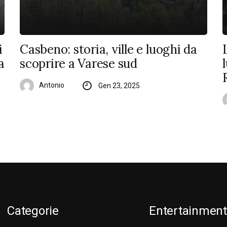
i
Casbeno: storia, ville e luoghi da
a
scoprire a Varese sud
Antonio
Gen 23, 2025
Categorie
Entertainment