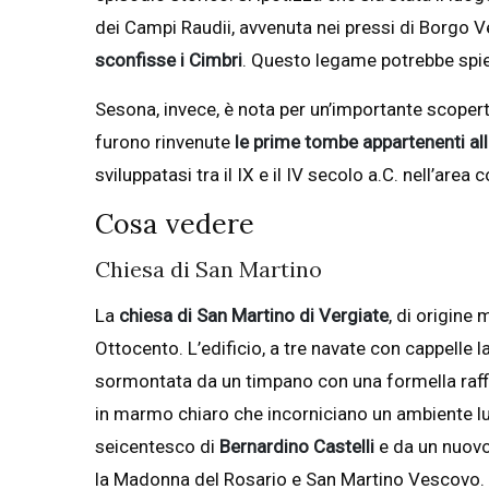
dei Campi Raudii, avvenuta nei pressi di Borgo V
sconfisse i Cimbri
. Questo legame potrebbe spieg
Sesona, invece, è nota per un’importante scopert
furono rinvenute
le prime tombe appartenenti al
sviluppatasi tra il IX e il IV secolo a.C. nell’a
Cosa vedere
Chiesa di San Martino
La
chiesa di San Martino di Vergiate
, di origine
Ottocento. L’edificio, a tre navate con cappelle l
sormontata da un timpano con una formella raffi
in marmo chiaro che incorniciano un ambiente lu
seicentesco di
Bernardino Castelli
e da un nuovo
la Madonna del Rosario e San Martino Vescovo.