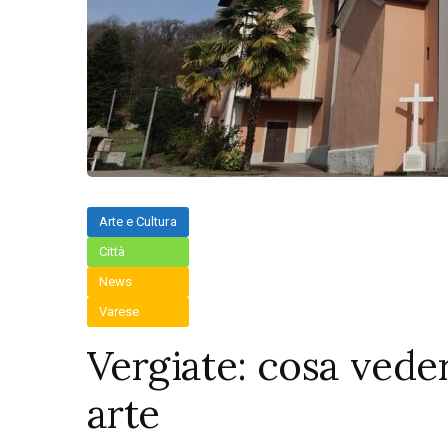
Arte e Cultura
Città
News
Varese
Vergiate: cosa veder
arte