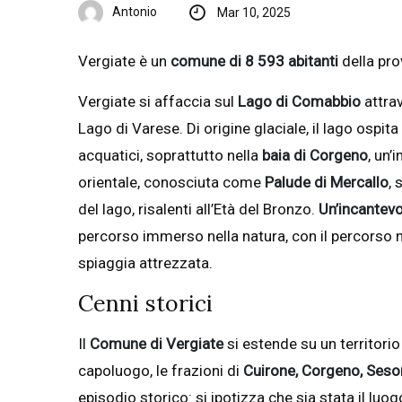
Antonio
Mar 10, 2025
Vergiate è un
comune di 8 593 abitanti
della pro
Vergiate si affaccia sul
Lago di Comabbio
attra
Lago di Varese. Di origine glaciale, il lago ospit
acquatici, soprattutto nella
baia di Corgeno
, un’
orientale, conosciuta come
Palude di Mercallo
, 
del lago, risalenti all’Età del Bronzo.
Un’incantevo
percorso immerso nella natura, con il percorso na
spiaggia attrezzata.
Cenni storici
Il
Comune di Vergiate
si estende su un territorio
capoluogo, le frazioni di
Cuirone, Corgeno, Seso
episodio storico: si ipotizza che sia stata il luog