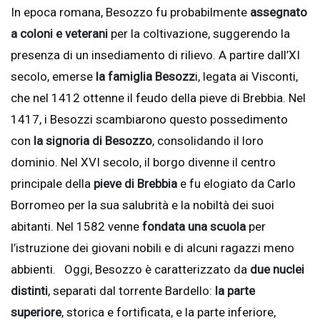
In epoca romana, Besozzo fu probabilmente
assegnato
a coloni e veterani
per la coltivazione, suggerendo la
presenza di un insediamento di rilievo. A partire dall’XI
secolo, emerse
la famiglia Besozz
i, legata ai Visconti,
che nel 1412 ottenne il feudo della pieve di Brebbia. Nel
1417, i Besozzi scambiarono questo possedimento
con
la signoria di Besozzo
, consolidando il loro
dominio. Nel XVI secolo, il borgo divenne il centro
principale della
pieve di Brebbia
e fu elogiato da Carlo
Borromeo per la sua salubrità e la nobiltà dei suoi
abitanti. Nel 1582 venne
fondata una scuola
per
l’istruzione dei giovani nobili e di alcuni ragazzi meno
abbienti. Oggi, Besozzo è caratterizzato da
due nuclei
distinti
, separati dal torrente Bardello:
la parte
superiore
, storica e fortificata, e la parte inferiore,